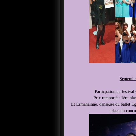
Septembr
Particpation au festival
Prix remporté : 1ère pla
Et Esmahainne, danseuse du ballet Eg
place du concou