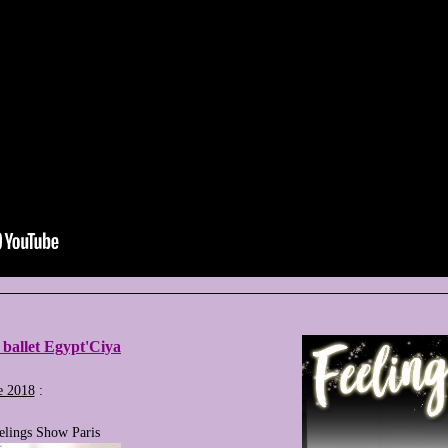
ballet Egypt'Ciya
e 2018
:
eelings Show Paris