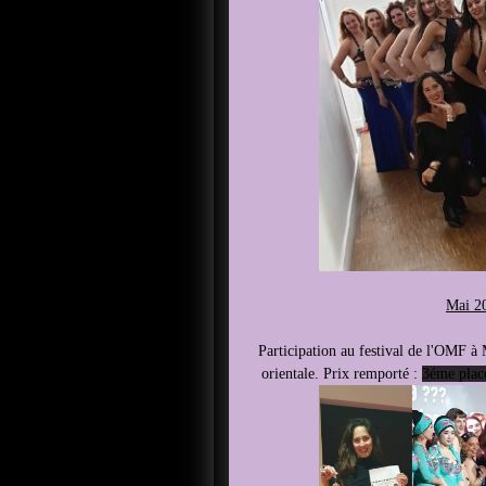
Mai 2
Participation au festival de l'OMF à 
orientale. Prix remporté :
3éme plac