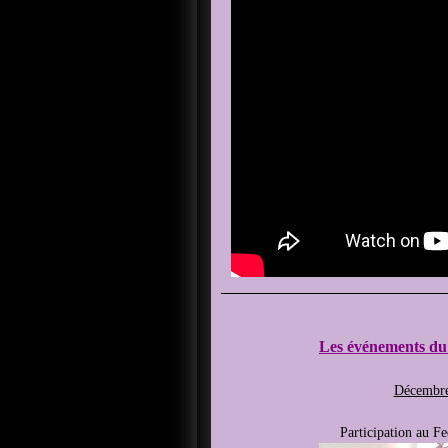
Les événements du 
Décembr
Participation au F