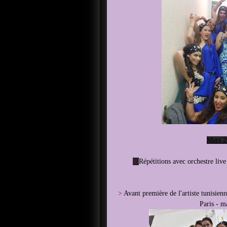
Mars 2
>
Répétitions avec orchestre live
>
Avant première de l'artiste tunisie
Paris - m