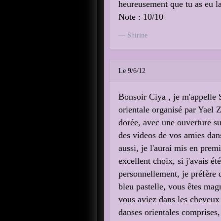
heureusement que tu as eu la
Note : 10/10
Shirine
Le 9/6/12
Bonsoir Ciya , je m'appelle 
orientale organisé par Yael 
dorée, avec une ouverture sur
des videos de vos amies danseu
aussi, je l'aurai mis en prem
excellent choix, si j'avais ét
personnellement, je préfère 
bleu pastelle, vous êtes magn
vous aviez dans les cheveux é
danses orientales comprises, c