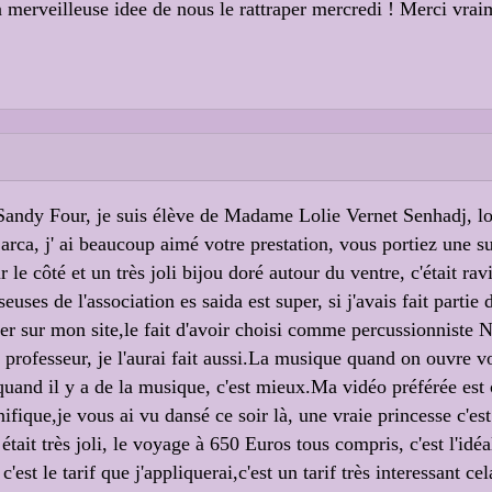
 merveilleuse idee de nous le rattraper mercredi ! Merci vra
Sandy Four, je suis élève de Madame Lolie Vernet Senhadj, lo
Zarca, j' ai beaucoup aimé votre prestation, vous portiez une 
 le côté et un très joli bijou doré autour du ventre, c'était rav
ses de l'association es saida est super, si j'avais fait partie 
ier sur mon site,le fait d'avoir choisi comme percussionniste N
é professeur, je l'aurai fait aussi.La musique quand on ouvre vot
quand il y a de la musique, c'est mieux.Ma vidéo préférée est 
ifique,je vous ai vu dansé ce soir là, une vraie princesse c'est
tait très joli, le voyage à 650 Euros tous compris, c'est l'idéal
'est le tarif que j'appliquerai,c'est un tarif très interessant c